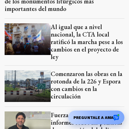
de los monumentos litúrgicos más
importantes del mundo
Al igual que a nivel
nacional, la CTA local
ratificó la marcha pese a los
cambios en el proyecto de
ley
Comenzaron las obras en la
rotonda de la 226 y Espora
con cambios en la
circulación
Fuerza Patria pidió
PREGUNTALE A AMA
informes sobre las políticas