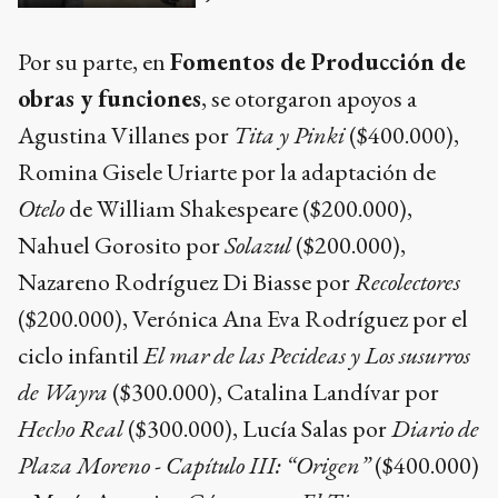
Por su parte, en
Fomentos de Producción de
obras y funciones
, se otorgaron apoyos a
Agustina Villanes por
Tita y Pinki
($400.000),
Romina Gisele Uriarte por la adaptación de
Otelo
de William Shakespeare ($200.000),
Nahuel Gorosito por
Solazul
($200.000),
Nazareno Rodríguez Di Biasse por
Recolectores
($200.000), Verónica Ana Eva Rodríguez por el
ciclo infantil
El mar de las Pecideas y Los susurros
de Wayra
($300.000), Catalina Landívar por
Hecho Real
($300.000), Lucía Salas por
Diario de
Plaza Moreno - Capítulo III: “Origen”
($400.000)