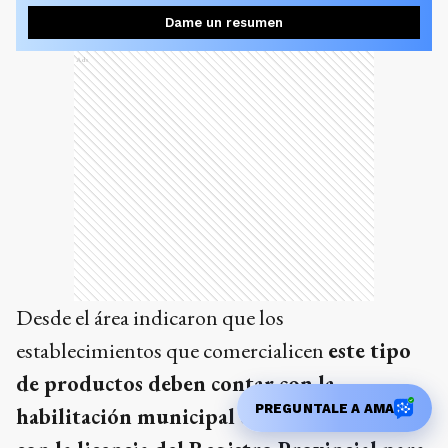
Dame un resumen
Ads
Desde el área indicaron que los
establecimientos que comercialicen
este tipo
de productos deben contar con la
PREGUNTALE A AMA
habilitación municipal correspondiente y