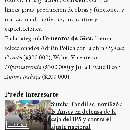
líneas: giras, producción de obras y funciones, y
realización de festivales, encuentros y
capacitaciones.
En la categoría
Fomentos de Gira
, fueron
seleccionados Adrián Polich con la obra
Hijo del
Campo
($300.000), Walter Vicente con
Hipernatremia
($300.000) y Julia Lavatelli con
Aurora trabaja
($200.000).
Puede interesarte
Suteba Tandil se movilizó a
la Anses en defensa de la
caja del IPS y contra el
ajuste nacional
LA CIUDAD