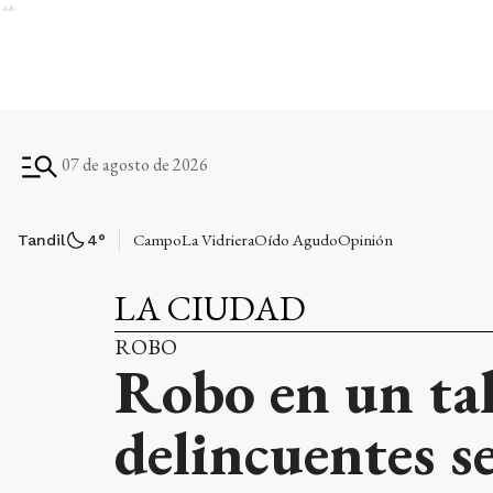
Ads
07 de agosto de 2026
Campo
La Vidriera
Oído Agudo
Opinión
Tandil
4
°
LA CIUDAD
ROBO
Robo en un tal
delincuentes s