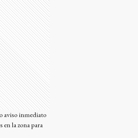
io aviso inmediato
s en la zona para