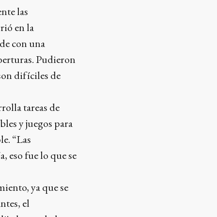
nte las
rió en la
nde con una
berturas. Pudieron
on difíciles de
rolla tareas de
bles y juegos para
le. “Las
, eso fue lo que se
miento, ya que se
ntes, el