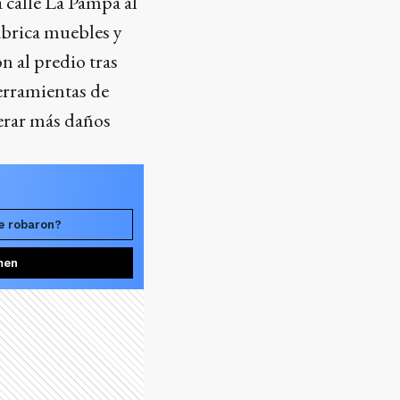
 calle La Pampa al
fabrica muebles y
n al predio tras
herramientas de
nerar más daños
e robaron?
men