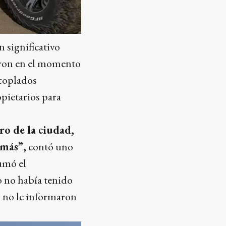
 significativo
eron en el momento
acoplados
opietarios para
ro de la ciudad,
 más”,
contó uno
sumó el
 no había tenido
s no le informaron