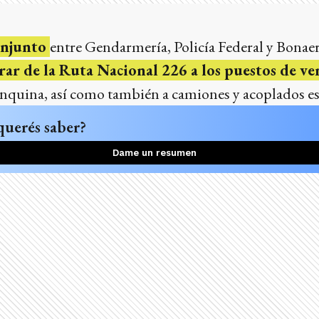
onjunto
entre Gendarmería, Policía Federal y Bonae
rar de la Ruta Nacional 226 a los puestos de v
anquina, así como también a camiones y acoplados e
querés saber?
Dame un resumen