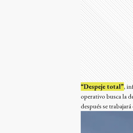
“Despeje total”
, i
operativo busca la d
después se trabajará