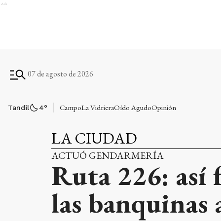
Ads
07 de agosto de 2026
Campo
La Vidriera
Oído Agudo
Opinión
Tandil
4
°
LA CIUDAD
ACTUÓ GENDARMERÍA
Ruta 226: así 
las banquinas 