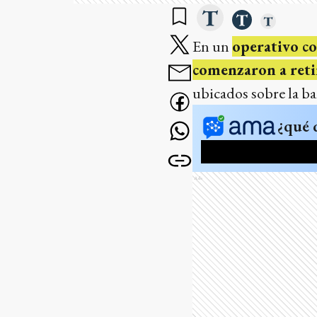
En un
operativo c
comenzaron a reti
ubicados sobre la b
¿qué 
Ads