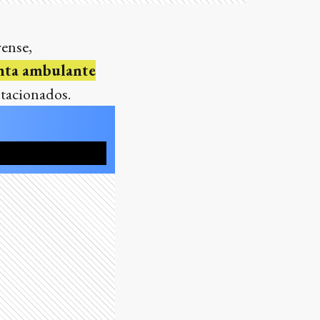
rense,
enta ambulante
stacionados.