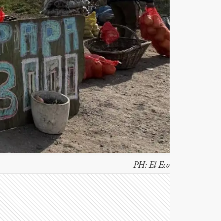
PH:
El Eco