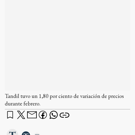
Tandil tuvo un 1,80 por ciento de variación de precios
durante febrero.
El estudio de mercado llevado a cabo por la
Dirección de Estadística local registró una
variación de 1,80 por ciento para el mes de