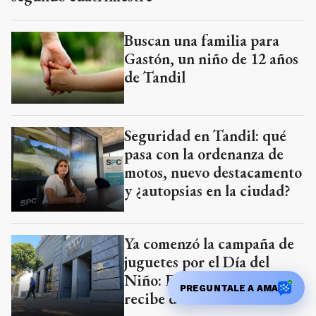
Buscan una familia para
Gastón, un niño de 12 años
de Tandil
Seguridad en Tandil: qué
pasa con la ordenanza de
motos, nuevo destacamento
y ¿autopsias en la ciudad?
Ya comenzó la campaña de
juguetes por el Día del
Niño: El Eco también
PREGUNTALE A AMA
recibe donaciones