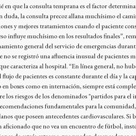
ié en que la consulta temprana es el factor determinan
in duda, la consulta precoz allana muchísimo el cam
iones y mejores tratamientos cuando el paciente con
o influye muchísimo en los resultados finales”, rem
amiento general del servicio de emergencias durante 
e no se registró una afluencia inusual de pacientes má
e caracteriza al hospital. “En línea general, no hu
l flujo de pacientes es constante durante el día y la c
 en boxes como en internación, siempre está complet
e los riesgos de los denominados "partidos para el in
 recomendaciones fundamentales para la comunidad,
danos que poseen antecedentes cardiovasculares. Si 
 un aficionado que no vea un encuentro de fútbol, inst