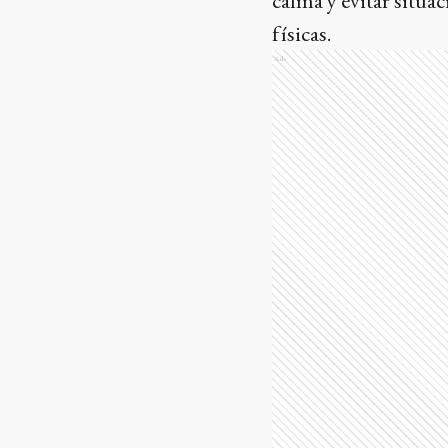
calma y evitar situ
físicas.
Ads