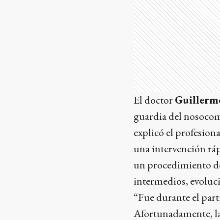
El doctor
Guillermo
guardia del nosocomi
explicó el profesion
una intervención ráp
un procedimiento de
intermedios, evoluc
“Fue durante el part
Afortunadamente, la 