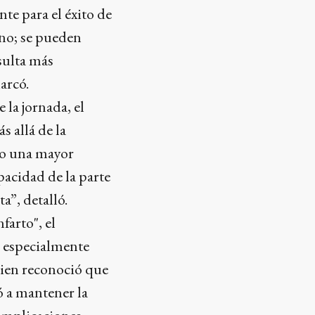
te para el éxito de
ino; se pueden
sulta más
arcó.
la jornada, el
s allá de la
bo una mayor
apacidad de la parte
a”, detalló.
farto", el
 especialmente
bien reconoció que
ó a mantener la