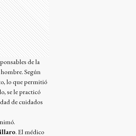
ponsables de la
el hombre. Según
to, lo que permitió
, se le practicó
idad de cuidados
animó.
illaro
. El médico