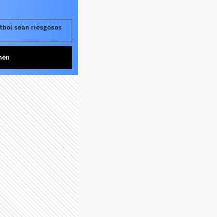
tbol sean riesgosos
men