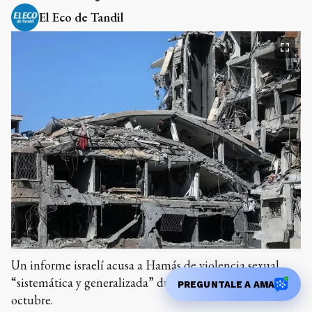
El Eco de Tandil
Un informe israelí acusa a Hamás de violencia sexual
“sistemática y generalizada” durante los ataques del 7 de
PREGUNTALE A AMA
octubre.