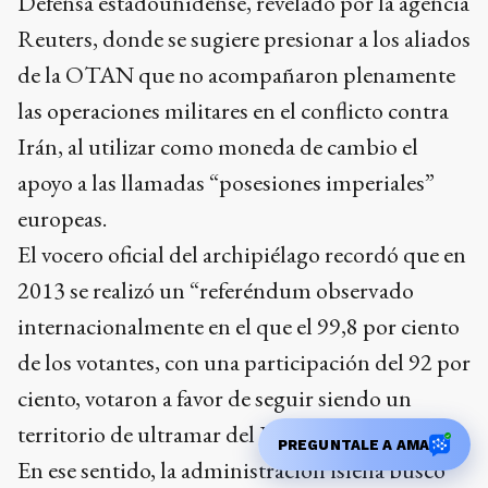
Defensa estadounidense, revelado por la agencia
Reuters, donde se sugiere presionar a los aliados
de la OTAN que no acompañaron plenamente
las operaciones militares en el conflicto contra
Irán, al utilizar como moneda de cambio el
apoyo a las llamadas “posesiones imperiales”
europeas.
El vocero oficial del archipiélago recordó que en
2013 se realizó un “referéndum observado
internacionalmente en el que el 99,8 por ciento
de los votantes, con una participación del 92 por
ciento, votaron a favor de seguir siendo un
territorio de ultramar del Reino Unido”.
PREGUNTALE A AMA
En ese sentido, la administración isleña buscó