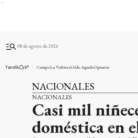
Ads
08 de agosto de 2026
Campo
La Vidriera
Oído Agudo
Opinión
Tandil
5
°
NACIONALES
NACIONALES
Casi mil niñec
doméstica en e