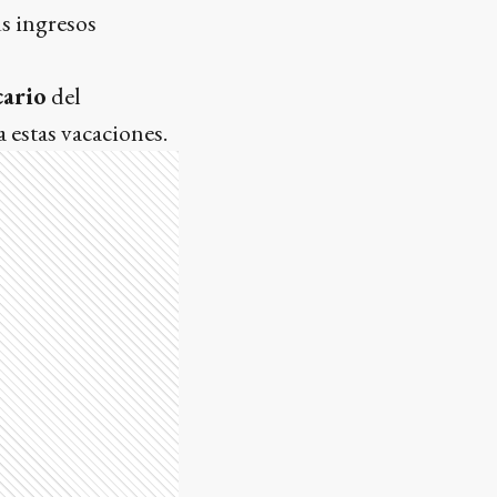
us ingresos
cario
del
a estas vacaciones.