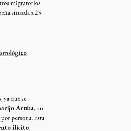
stros migratorios
ibeña situada a 25
eorológico
, ya que se
arijn Aruba
, un
 por persona. Esta
nto ilícito
,