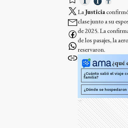
La
Justicia
confirmó 
clase junto a su espo
de 2025. La confirma
de los pasajes, la ae
reservaron.
¿qué 
¿Cuánto salió el viaje 
familia?
¿Dónde se hospedaron 
Ads