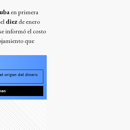
uba
en primera
 el
diez
de enero
se informó el costo
alojamiento que
el origen del dinero
men