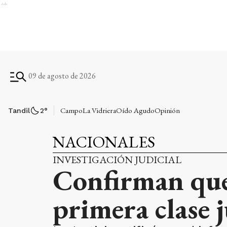
Ads
09 de agosto de 2026
Campo
La Vidriera
Oído Agudo
Opinión
Tandil
2
°
NACIONALES
INVESTIGACIÓN JUDICIAL
Confirman que
primera clase j