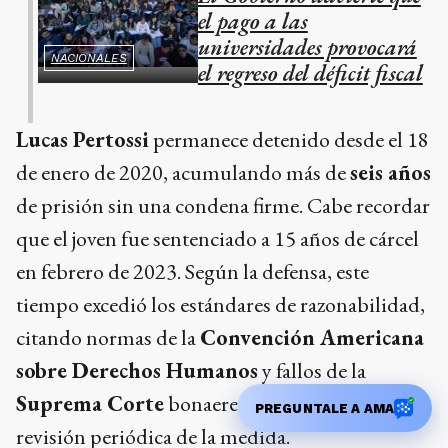
el pago a las
universidades provocará
NACIONALES
el regreso del déficit fiscal
Lucas Pertossi
permanece detenido desde el 18
de enero de 2020, acumulando más de
seis años
de prisión sin una condena firme. Cabe recordar
que el joven fue sentenciado a 15 años de cárcel
en febrero de 2023. Según la defensa, este
tiempo excedió los estándares de razonabilidad,
citando normas de la
Convención Americana
sobre Derechos Humanos
y fallos de la
Suprema Corte
bonaerense para insistir en la
PREGUNTALE A AMA
revisión periódica de la medida.