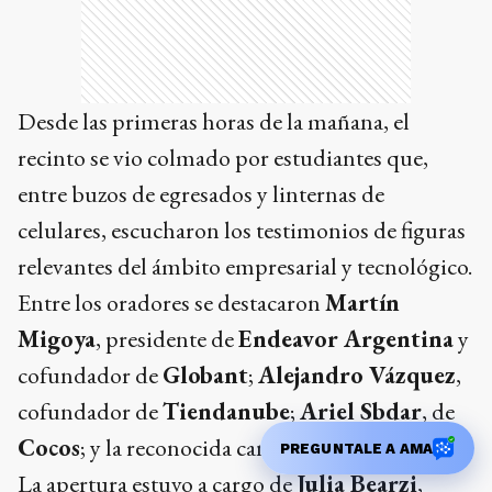
Desde las primeras horas de la mañana, el
recinto se vio colmado por estudiantes que,
entre buzos de egresados y linternas de
celulares, escucharon los testimonios de figuras
relevantes del ámbito empresarial y tecnológico.
Entre los oradores se destacaron
Martín
Migoya
, presidente de
Endeavor Argentina
y
cofundador de
Globant
;
Alejandro Vázquez
,
cofundador de
Tiendanube
;
Ariel Sbdar
, de
Cocos
; y la reconocida cantante
María Becerra
.
PREGUNTALE A AMA
La apertura estuvo a cargo de
Julia Bearzi
,