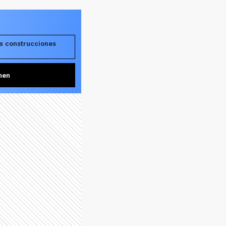
as construcciones
men