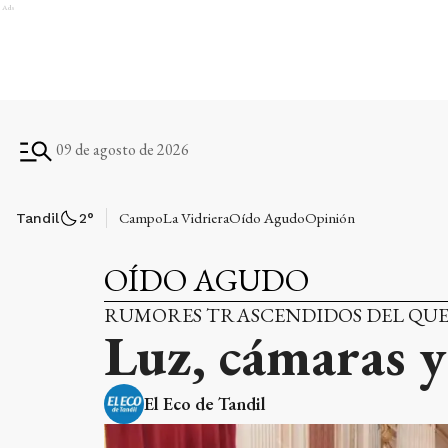
Ads
09 de agosto de 2026
Campo
La Vidriera
Oído Agudo
Opinión
Tandil
2
°
OÍDO AGUDO
RUMORES TRASCENDIDOS DEL Q
Luz, cámaras y
El Eco de Tandil