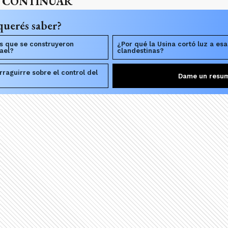
A CONTINUAR
querés saber?
s que se construyeron
¿Por qué la Usina cortó luz a es
rael?
clandestinas?
raguirre sobre el control del
Dame un resu