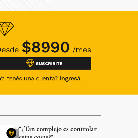
$
8990
Desde
/mes
SUSCRIBITE
Ya tenés una cuenta?
Ingresá
"¿Tan complejo es controlar
estas cosas?"