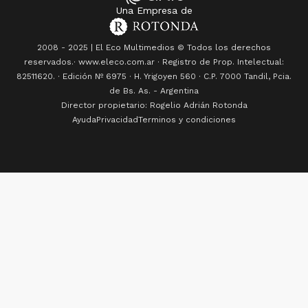
Una Empresa de
2008 - 2025 | El Eco Multimedios © Todos los derechos
reservados.· www.eleco.com.ar · Registro de Prop. Intelectual:
82511620. · Edición Nº
6975
· H. Yrigoyen 560 · C.P. 7000 Tandil, Pcia.
de Bs. As. - Argentina
Director propietario: Rogelio Adrián Rotonda
Ayuda
Privacidad
Terminos y condiciones