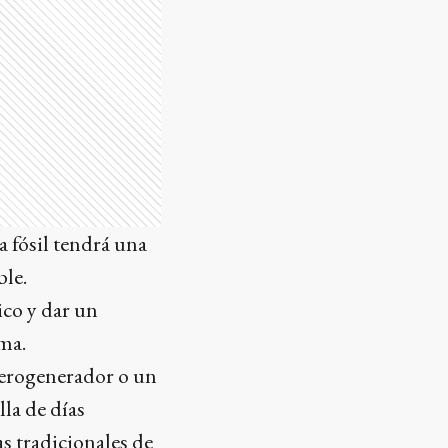
a fósil tendrá una
ble.
ico y dar un
ema.
aerogenerador o un
la de días
as tradicionales de