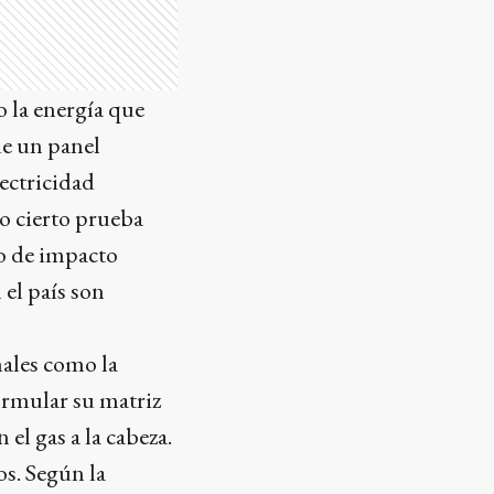
 la energía que
de un panel
lectricidad
o cierto prueba
do de impacto
 el país son
nales como la
ormular su matriz
el gas a la cabeza.
os. Según la