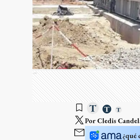
Ads
Por Cledis Candela
¿qué 