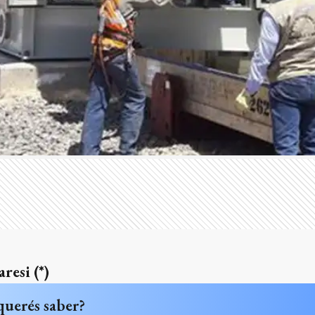
resi (*)
querés saber?