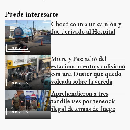
Puede interesarte
Chocó contra un camión y
fue derivado al Hospital
POLICIALES
Mitre y Paz: salió del
estacionamiento y colisionó
con una Duster que quedó
volcada sobre la vereda
POLICIALES
Aprehendieron a tres
tandilenses por tenencia
ilegal de armas de fuego
POLICIALES