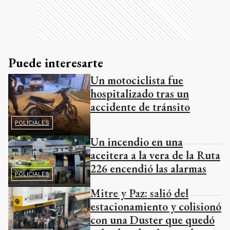
Puede interesarte
Un motociclista fue
hospitalizado tras un
accidente de tránsito
POLICIALES
Un incendio en una
aceitera a la vera de la Ruta
226 encendió las alarmas
POLICIALES
Mitre y Paz: salió del
estacionamiento y colisionó
con una Duster que quedó