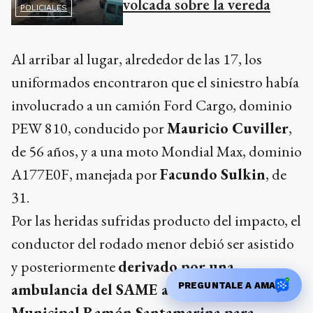
volcada sobre la vereda
POLICIALES
Al arribar al lugar, alrededor de las 17, los
uniformados encontraron que el siniestro había
involucrado a un camión Ford Cargo, dominio
PEW 810, conducido por
Mauricio Cuviller
,
de 56 años, y a una moto Mondial Max, dominio
A177E0F, manejada por
Facundo Sulkin
, de
31.
Por las heridas sufridas producto del impacto, el
conductor del rodado menor debió ser asistido
y posteriormente
derivado por una
ambulancia del SAME al Hospital
PREGUNTALE A AMA
Municipal Ramón Santamarina para