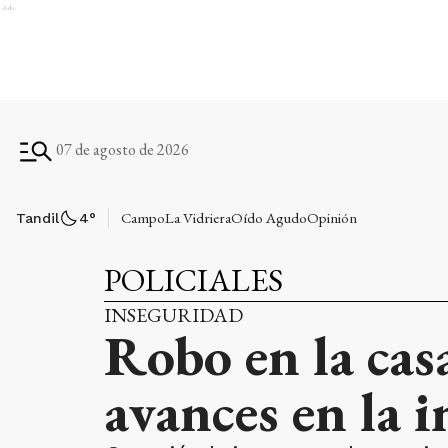
Ads
07 de agosto de 2026
Campo
La Vidriera
Oído Agudo
Opinión
Tandil
4
°
POLICIALES
INSEGURIDAD
Robo en la cas
avances en la 