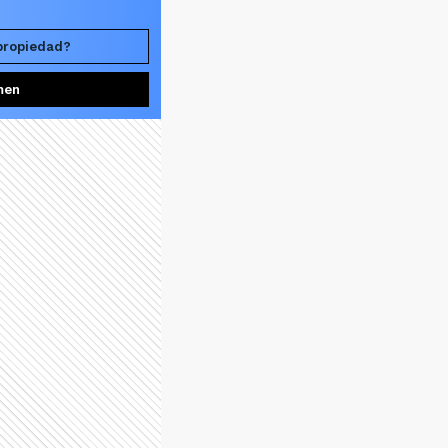
 propiedad?
men