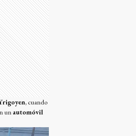
 Yrigoyen
, cuando
on un
automóvil