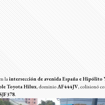
en la
intersección de avenida España e Hipólito
ble Toyota Hilux
, dominio
AF444JV
, colisionó c
SJF378
.