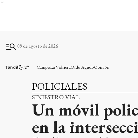
Ads
09 de agosto de 2026
Campo
La Vidriera
Oído Agudo
Opinión
Tandil
2
°
POLICIALES
SINIESTRO VIAL
Un móvil polic
en la intersec