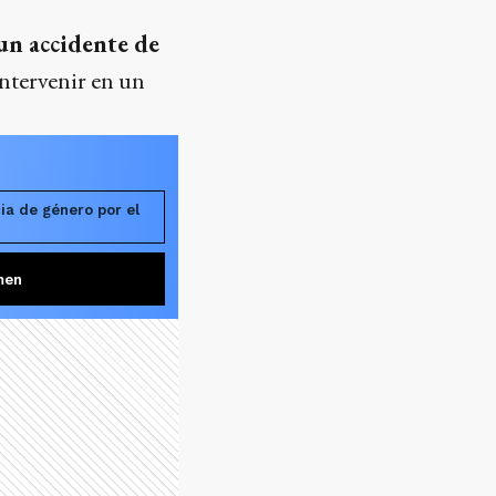
un accidente de
 intervenir en un
ia de género por el
men