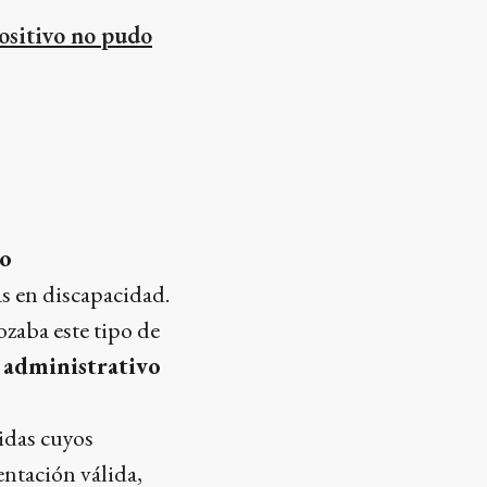
positivo no pudo
mo
as en discapacidad.
zaba este tipo de
l administrativo
idas cuyos
ntación válida,