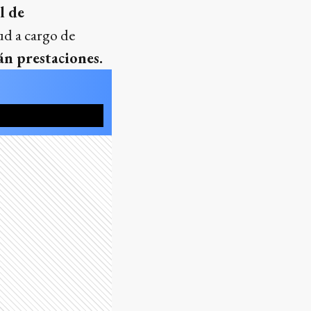
l de
ud a cargo de
án prestaciones.