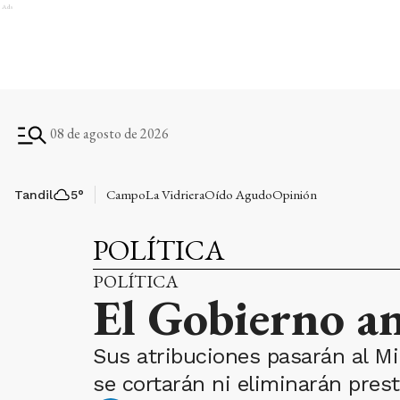
Ads
08 de agosto de 2026
Campo
La Vidriera
Oído Agudo
Opinión
Tandil
5
°
POLÍTICA
POLÍTICA
El Gobierno a
Sus atribuciones pasarán al Mi
se cortarán ni eliminarán pres