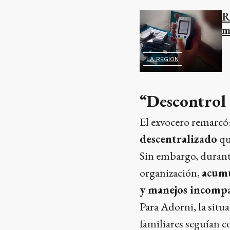
R
m
LA REGIÓN
“Descontrol 
El exvocero remarcó:
descentralizado
qu
Sin embargo, durante
organización,
acumu
y manejos incompa
Para Adorni, la situ
familiares seguían 