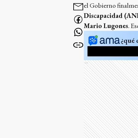
el Gobierno finalme
Discapacidad (AN
Mario Lugones
. E
¿qué 
Ads