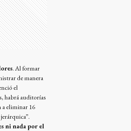
dores
. Al formar
inistrar de manera
enció el
s, habrá auditorías
n a eliminar 16
jerárquica”.
es ni nada por el