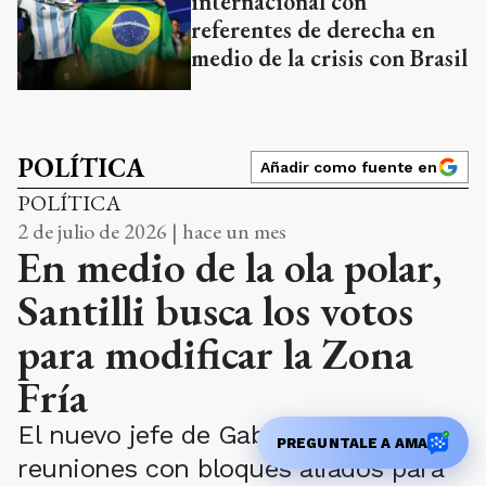
internacional con
referentes de derecha en
medio de la crisis con Brasil
POLÍTICA
Añadir como fuente en
POLÍTICA
2 de julio de 2026 | hace un mes
En medio de la ola polar,
Santilli busca los votos
para modificar la Zona
Fría
El nuevo jefe de Gabinete encabezó
PREGUNTALE A AMA
reuniones con bloques aliados para