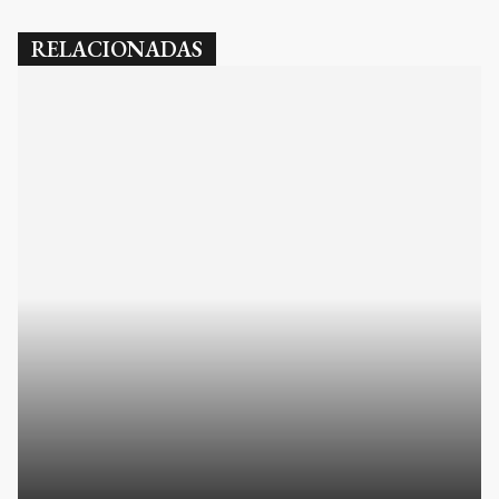
RELACIONADAS
Axel Kicillof inauguró un centro de salud en
Bolívar y lanzó duras críticas al gobierno de
Javier Milei