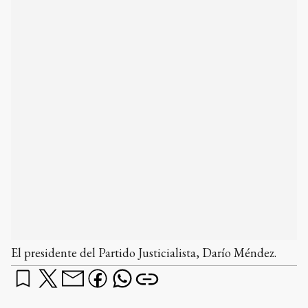
El presidente del Partido Justicialista, Darío Méndez.
En diálogo con el ciclo televisivo Tandil
Despierta (EcoTV y 104.1 Tandil FM), el