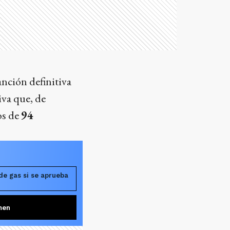
anción definitiva
tiva que, de
os de
94
 de gas si se aprueba
men