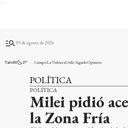
Ads
09 de agosto de 2026
Campo
La Vidriera
Oído Agudo
Opinión
Tandil
2
°
POLÍTICA
POLÍTICA
Milei pidió ace
la Zona Fría