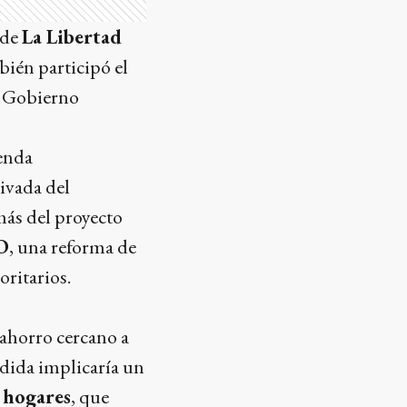
 de
La Libertad
bién participó el
el Gobierno
genda
rivada del
ás del proyecto
O
, una reforma de
oritarios.
 ahorro cercano a
edida implicaría un
 hogares
, que