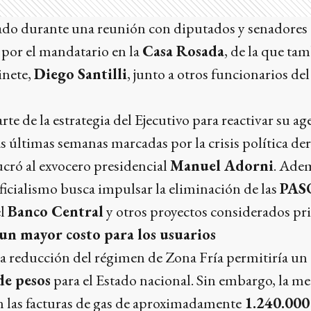
izado durante una reunión con diputados y senadores
 por el mandatario en la
Casa Rosada
, de la que tam
inete,
Diego Santilli
, junto a otros funcionarios d
te de la estrategia del Ejecutivo para reactivar su a
as últimas semanas marcadas por la crisis política de
cró al exvocero presidencial
Manuel Adorni
. Adem
oficialismo busca impulsar la eliminación de las
PAS
el
Banco Central
y otros proyectos considerados pri
 un mayor costo para los usuarios
la reducción del régimen de Zona Fría permitiría un
de pesos
para el Estado nacional. Sin embargo, la m
n las facturas de gas de aproximadamente
1.240.000