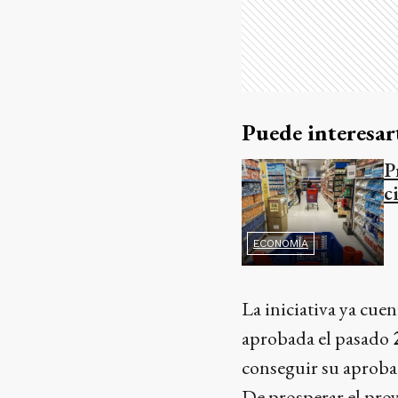
Puede interesar
P
c
ECONOMÍA
La iniciativa ya cue
aprobada el pasado
conseguir su aprobac
De prosperar el proy