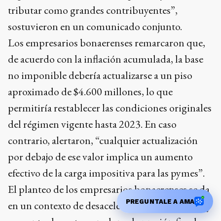
no imponible debería actualizarse a un piso
aproximado de $4.600 millones, lo que
permitiría restablecer las condiciones originales
del régimen vigente hasta 2023. En caso
contrario, alertaron, “cualquier actualización
por debajo de ese valor implica un aumento
efectivo de la carga impositiva para las pymes”.
El planteo de los empresarios bonaerenses se da
en un contexto de desaceleración del consumo y
aumento de costos, en el que la presión fiscal
vuelve a ubicarse entre los principales factores
que restan competitividad al sector industrial
bonaerense. Desde las cámaras señalaron que el
PREGUNTALE A AMA
peso de Ingresos Brutos “erosiona los márgenes