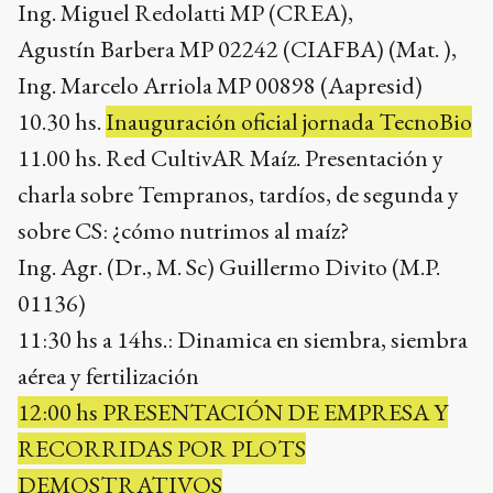
Ing. Miguel Redolatti MP (CREA),
Agustín Barbera MP 02242 (CIAFBA) (Mat. ),
Ing. Marcelo Arriola MP 00898 (Aapresid)
10.30 hs.
Inauguración oficial jornada TecnoBio
11.00 hs. Red CultivAR Maíz. Presentación y
charla sobre Tempranos, tardíos, de segunda y
sobre CS: ¿cómo nutrimos al maíz?
Ing. Agr. (Dr., M. Sc) Guillermo Divito (M.P.
01136)
11:30 hs a 14hs.: Dinamica en siembra, siembra
aérea y fertilización
12:00 hs PRESENTACIÓN DE EMPRESA Y
RECORRIDAS POR PLOTS
DEMOSTRATIVOS