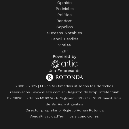
Opinión
Policiales
Política
Random
Sepelios
Sucesos Notables
Tandil Perdida
Virales
ZIP
Una Empresa de
2008 - 2025 | El Eco Multimedios © Todos los derechos
reservados.· www.eleco.com.ar · Registro de Prop. Intelectual:
82511620. · Edición Nº
6974
· H. Yrigoyen 560 · C.P. 7000 Tandil, Pcia.
de Bs. As. - Argentina
Director propietario: Rogelio Adrián Rotonda
Ayuda
Privacidad
Terminos y condiciones