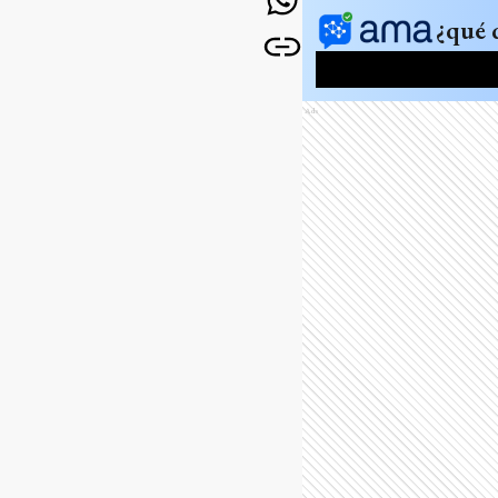
¿qué 
Ads