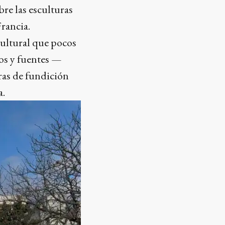
re las esculturas
rancia.
cultural que pocos
os y fuentes —
ras de fundición
a.