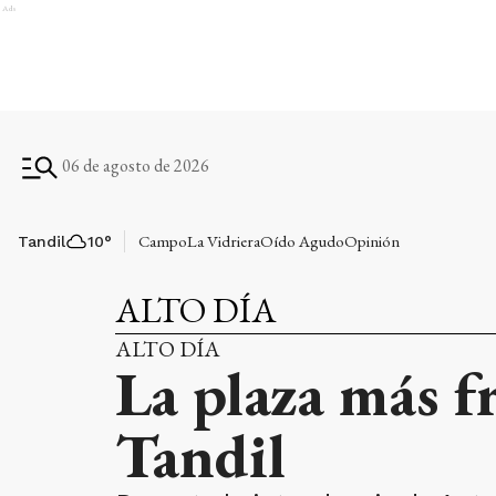
Ads
06 de agosto de 2026
Campo
La Vidriera
Oído Agudo
Opinión
Tandil
10
°
ALTO DÍA
ALTO DÍA
La plaza más f
Tandil