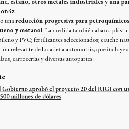
inc, estaño, otros metales industriales y una par
otriz
.
so una
reducción progresiva para petroquímicos e
lueno y metanol
. La medida también abarca plástic
ileno y PVC; fertilizantes seleccionados; caucho natu
ción relevante de la cadena automotriz, que incluye 
us, carrocerías y diversas autopartes.
te
l Gobierno aprobó el proyecto 20 del RIGI con u
.500 millones de dólares