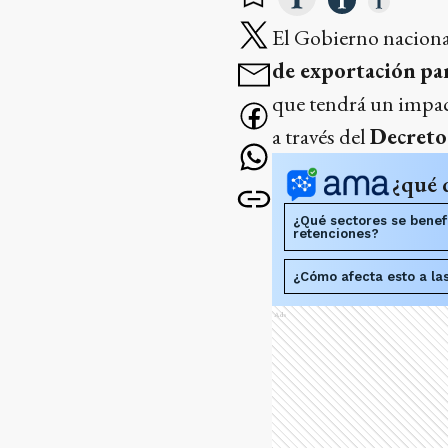
El Gobierno naciona
de exportación
pa
que tendrá un impact
a través del
Decreto
¿qué 
¿Qué sectores se benef
retenciones?
¿Cómo afecta esto a la
Ads