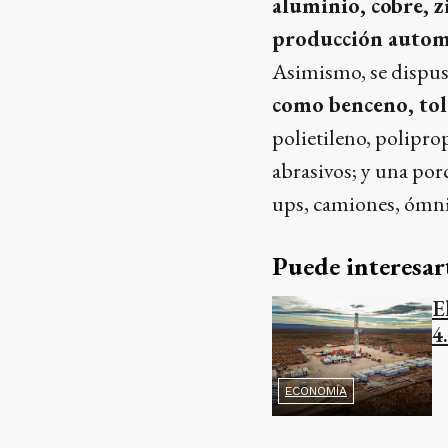
aluminio, cobre, z
producción autom
Asimismo, se dispu
como benceno, to
polietileno, poliprop
abrasivos; y una por
ups, camiones, ómnib
Puede interesar
E
4
ECONOMÍA