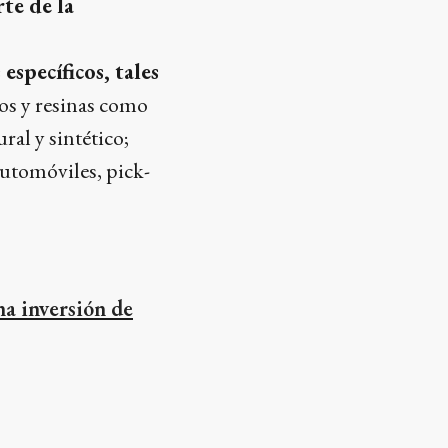
te de la
specíficos, tales
os y resinas como
ral y sintético;
automóviles, pick-
na inversión de