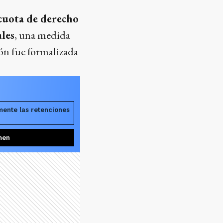
ícuota de derecho
les
, una medida
ión fue formalizada
ente las retenciones
men