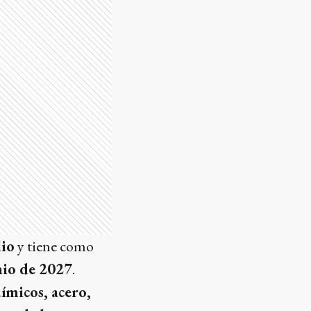
lio
y tiene como
unio de 2027
.
uímicos, acero,