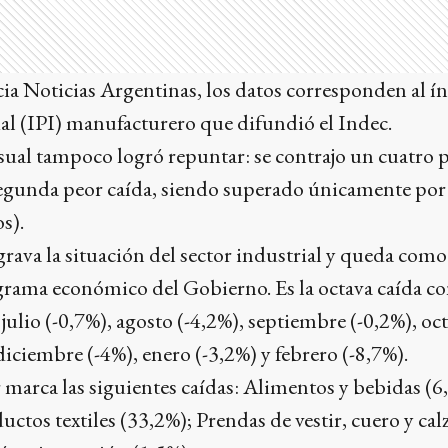
a Noticias Argentinas, los datos corresponden al ín
al (IPI) manufacturero que difundió el Indec.
al tampoco logró repuntar: se contrajo un cuatro po
egunda peor caída, siendo superado únicamente por
s).
grava la situación del sector industrial y queda com
ograma económico del Gobierno. Es la octava caída c
: julio (-0,7%), agosto (-4,2%), septiembre (-0,2%), oc
iciembre (-4%), enero (-3,2%) y febrero (-8,7%).
or marca las siguientes caídas: Alimentos y bebidas (
ctos textiles (33,2%); Prendas de vestir, cuero y cal