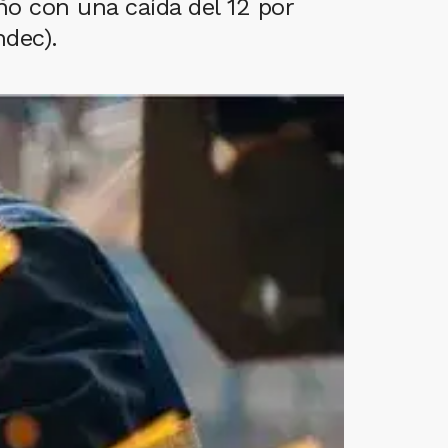
año con una caída del 12 por
ndec).