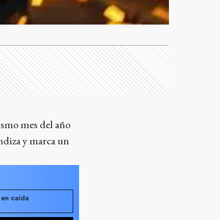
 mismo mes del año
undiza y marca un
 en caída