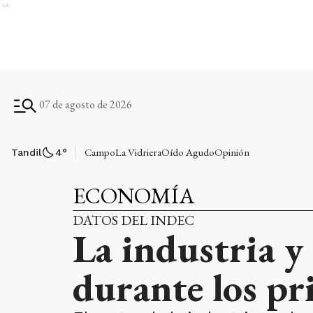
Ads
07 de agosto de 2026
Campo
La Vidriera
Oído Agudo
Opinión
Tandil
4
°
ECONOMÍA
DATOS DEL INDEC
La industria y
durante los pr