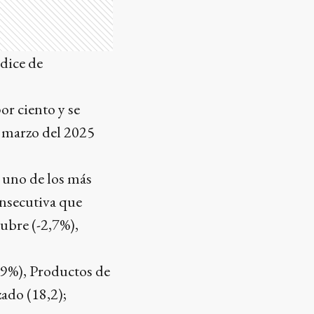
dice de
r ciento y se
 marzo del 2025
o uno de los más
onsecutiva que
tubre (-2,7%),
6,9%), Productos de
zado (18,2);