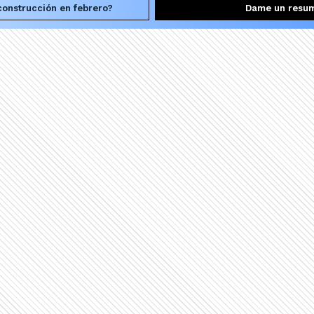
onstrucción en febrero?
Dame un resu