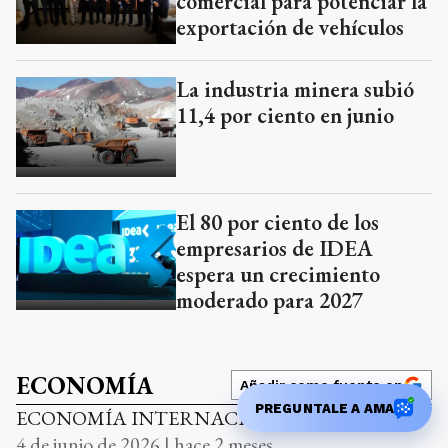
comercial para potenciar la
exportación de vehículos
La industria minera subió
11,4 por ciento en junio
El 80 por ciento de los
empresarios de IDEA
espera un crecimiento
moderado para 2027
ECONOMÍA
Añadir como fuente en
PREGUNTALE A AMA
ECONOMÍA INTERNACIONAL
4 de junio de 2026 | hace 2 meses