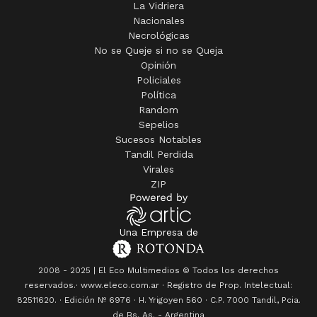
Necrológicas
No se Queje si no se Queja
Opinión
Policiales
Política
Random
Sepelios
Sucesos Notables
Tandil Perdida
Virales
ZIP
Una Empresa de
2008 - 2025 | El Eco Multimedios © Todos los derechos
reservados.· www.eleco.com.ar · Registro de Prop. Intelectual:
82511620. · Edición Nº
6976
· H. Yrigoyen 560 · C.P. 7000 Tandil, Pcia.
de Bs. As. - Argentina
Director propietario: Rogelio Adrián Rotonda