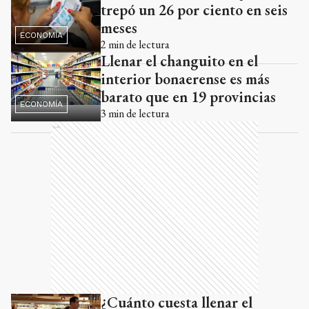
trepó un 26 por ciento en seis
meses
ECONOMÍA
2
min de lectura
Llenar el changuito en el
interior bonaerense es más
barato que en 19 provincias
ECONOMÍA
3
min de lectura
Ads
¿Cuánto cuesta llenar el