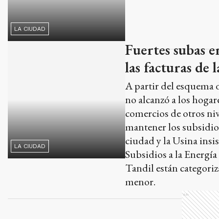
Fuertes subas e
las facturas de
A partir del esquema 
no alcanzó a los hogare
comercios de otros niv
mantener los subsidios
ciudad y la Usina insis
LA CIUDAD
Subsidios a la Energía
Tandil están categoriz
menor.
Ads