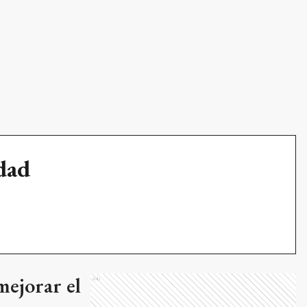
udad
ejorar el
Ads
a región,
 distribuidoras