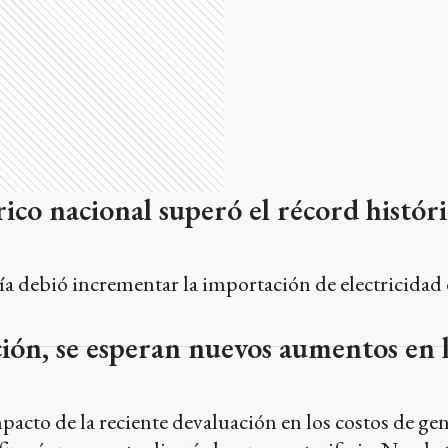
rico nacional superó el récord histór
ía debió incrementar la importación de electricidad
ción, se esperan nuevos aumentos en l
pacto de la reciente devaluación en los costos de gen
nfirmó que se actualizará el esquema tarifario. No obs
 Acceso a los Subsidios a la Energía y se mantendrá 
de medios y bajos ingresos. Desde la Usina indicaron 