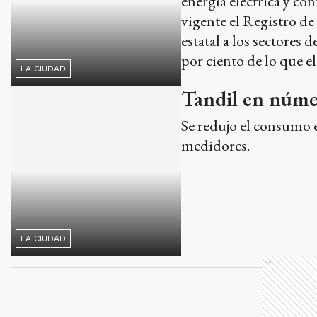
por ciento de lo que e
LA CIUDAD
Tandil en númer
Se redujo el consumo 
medidores.
LA CIUDAD
Ads