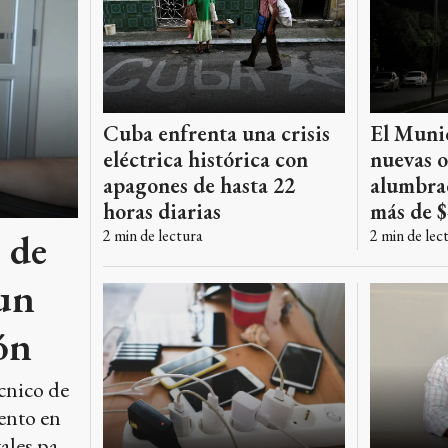
Cuba enfrenta una crisis
El Muni
eléctrica histórica con
nuevas o
apagones de hasta 22
alumbra
horas diarias
más de $
 de
2
min de lectura
2
min de lec
 un
ón
écnico de
mento en
ales para