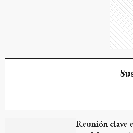
Sus
Reunión clave
servicio energét
Con el objetivo de mejo
SECHEEP (Servicios En