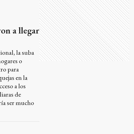
on a llegar
onal, la suba
hogares o
tro para
uejas en la
cceso a los
liaras de
ería ser mucho