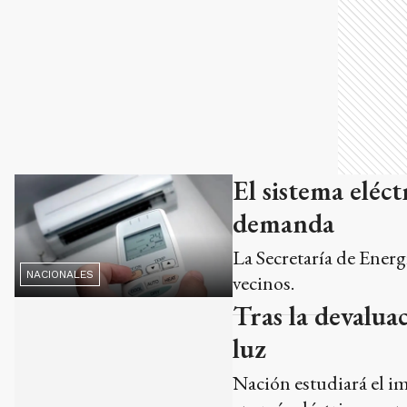
El sistema eléct
demanda
La Secretaría de Energ
NACIONALES
vecinos.
Tras la devalua
luz
Nación estudiará el im
energía eléctrica y co
vigente el Registro de
estatal a los sectores 