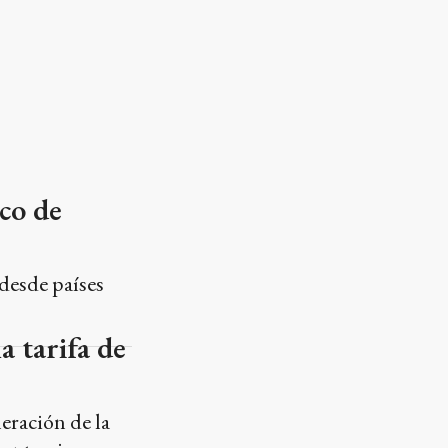
ico de
 desde países
a tarifa de
eración de la
tante, sigue
la subvención
que sólo el 17