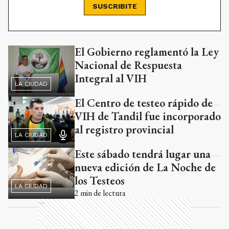
SUSCRIBITE
El Gobierno reglamentó la Ley
Ads
Nacional de Respuesta
Integral al VIH
LA CIUDAD
El Centro de testeo rápido de
VIH de Tandil fue incorporado
al registro provincial
LA CIUDAD
Este sábado tendrá lugar una
nueva edición de La Noche de
los Testeos
LA CIUDAD
2
min de lectura
Ads