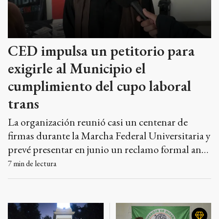
CED impulsa un petitorio para
exigirle al Municipio el
cumplimiento del cupo laboral
trans
La organización reunió casi un centenar de
firmas durante la Marcha Federal Universitaria y
prevé presentar en junio un reclamo formal ante
el Concejo Deliberante y el Municipio. La
7
min de lectura
entidad viene denuciando que desde la sanción
de la ordenanza local sólo ingresó una persona
trans al Estado comunal por esa vía.