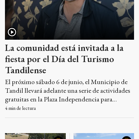
La comunidad está invitada a la
fiesta por el Día del Turismo
Tandilense
El próximo sábado 6 de junio, el Municipio de
Tandil llevará adelante una serie de actividades
gratuitas en la Plaza Independencia para
conmemorar el Día del Turismo Tandilense,
4
min de lectura
fecha que se celebra formalmente cada 4 de
junio. El objetivo será fortalecer la identidad
local y poner en valor el impacto económico de