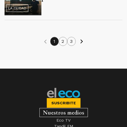
LA CIUDAD
1
2
3
SUSCRIBITE
Nuestros medios
Eco TV
Tandil FM