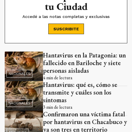
tu Ciudad
Accedé a las notas completas y exclusivas
SUSCRIBITE
Hantavirus en la Patagonia: un
Ads
fallecido en Bariloche y siete
personas aisladas
NACIONALES
4
min de lectura
Hantavirus: qué es, cómo se
transmite y cuáles son los
síntomas
NACIONALES
3
min de lectura
Confirmaron una víctima fatal
por hantavirus en Chacabuco y
ya son tres en territorio