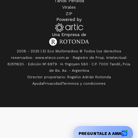
Tandil Perdida
Virales
ZIP
Una Empresa de
2008 - 2025 | El Eco Multimedios © Todos los derechos
reservados.· www.eleco.com.ar · Registro de Prop. Intelectual:
82511620. · Edición Nº
6979
· H. Yrigoyen 560 · C.P. 7000 Tandil, Pcia.
de Bs. As. - Argentina
Director propietario: Rogelio Adrián Rotonda
Ayuda
Privacidad
Terminos y condiciones
PREGUNTALE A AMA