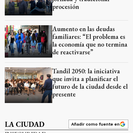
procesión
Aumento en las deudas
familiares: “El problema es
la economía que no termina
de reactivarse”
Tandil 2050: la iniciativa
que invita a planificar el
futuro de la ciudad desde el
presente
LA CIUDAD
Añadir como fuente en