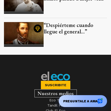
“Despiérteme cuando
llegue el general...”
SUSCRIBITE
Nuestros medios
Eco TV
PREGUNTALE A AMA
Tandil FM
Club El Eco