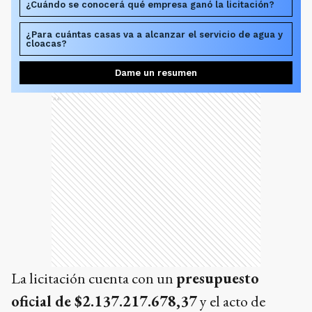
¿Cuándo se conocerá qué empresa ganó la licitación?
¿Para cuántas casas va a alcanzar el servicio de agua y
cloacas?
Dame un resumen
Ads
La licitación cuenta con un
presupuesto
oficial de $2.137.217.678,37
y el acto de