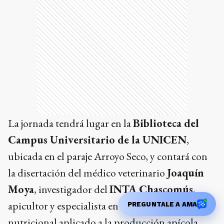
La jornada tendrá lugar en la
Biblioteca del
Campus Universitario de la UNICEN
,
ubicada en el paraje Arroyo Seco, y contará con
la disertación del médico veterinario
Joaquín
Moya
, investigador del
INTA Chascomús
,
apicultor y especialista en manejo sanitario y
PREGUNTALE A AMA
nutricional aplicado a la producción apícola.