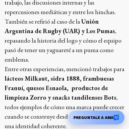
trabajo, las discusiones internas y las
repercusiones mediáticas y entre los hinchas.
También se refirió al caso de la
Unión
Argentina de Rugby (UAR) y Los Pumas
,
repasando la historia del logo y cómo el equipo
pasó de tener un yaguareté a un puma como
emblema.
Entre otras experiencias, mencionó trabajos para
lácteos Milkaut, sidra 1888, frambuesas
Franuí, quesos Esnaola, productos de
limpieza Zorro y snacks tandilenses Bots
,
todos ejemplos de cómo una marca puede crecer
cuando se construye desde un propósito claro y
PREGUNTALE A AMA
una identidad coherente.