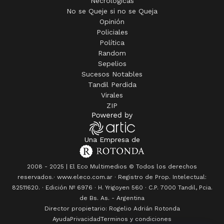
Necrológicas
No se Queje si no se Queja
Opinión
Policiales
Política
Random
Sepelios
Sucesos Notables
Tandil Perdida
Virales
ZIP
Una Empresa de
2008 - 2025 | El Eco Multimedios © Todos los derechos
reservados.· www.eleco.com.ar · Registro de Prop. Intelectual:
82511620. · Edición Nº
6976
· H. Yrigoyen 560 · C.P. 7000 Tandil, Pcia.
de Bs. As. - Argentina
Director propietario: Rogelio Adrián Rotonda
Ayuda
Privacidad
Terminos y condiciones