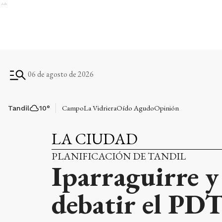
Ads
06 de agosto de 2026
Campo
La Vidriera
Oído Agudo
Opinión
Tandil
10
°
LA CIUDAD
PLANIFICACIÓN DE TANDIL
Iparraguirre y
debatir el PDT