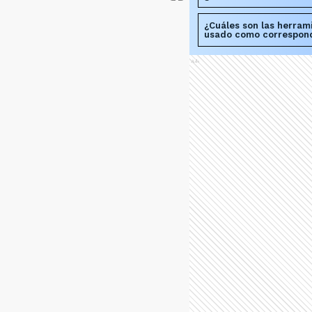
¿Cuáles son las herram
usado como correspon
Ads