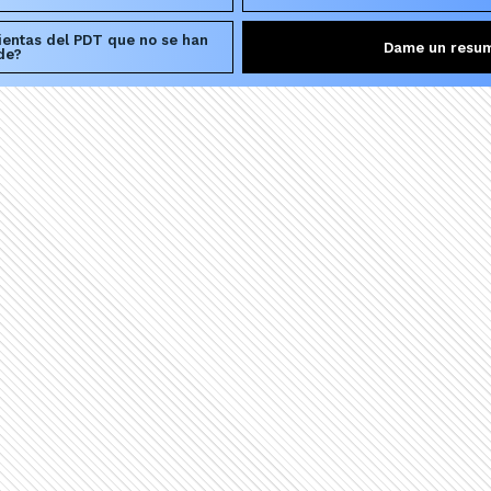
ientas del PDT que no se han
Dame un resu
de?