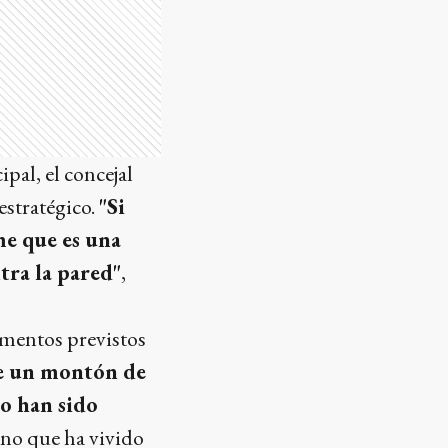
pal, el concejal
 estratégico.
"Si
me que es una
ntra la pared"
,
rumentos previstos
e un montón de
o han sido
rno que ha vivido