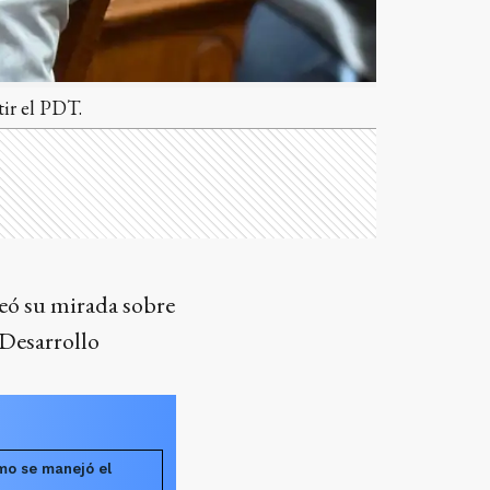
tir el PDT.
teó su mirada sobre
 Desarrollo
mo se manejó el