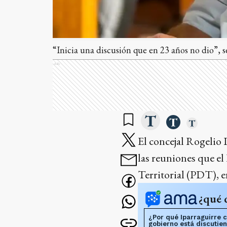
“Inicia una discusión que en 23 años no dio”, s
Ads
El concejal Rogelio
las reuniones que el
Territorial (PDT), e
¿qué 
¿Por qué Iparraguirre c
gobierno está discutie