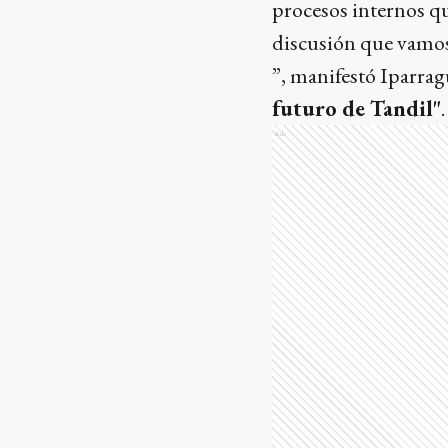
procesos internos q
discusión que vamos
”, manifestó Iparrag
futuro de Tandil"
.
Ads