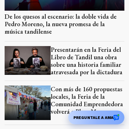
Pedro Moreno, la nueva promesa de la
música tandilense
Presentarán en la Feria del
Libro de Tandil una obra
sobre una historia familiar
atravesada por la dictadura
Con más de 160 propuestas
locales, la Feria de la
Comunidad Emprendedora
volverá a Plaza Moreno
La lluvia dejó 13 milímetros
en Tandil y acumulados
PREGUNTALE A AMA
mayores en localidades de