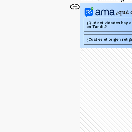
¿qué 
¿Qué actividades hay e
en Tandil?
¿Cuál es el origen reli
Ads