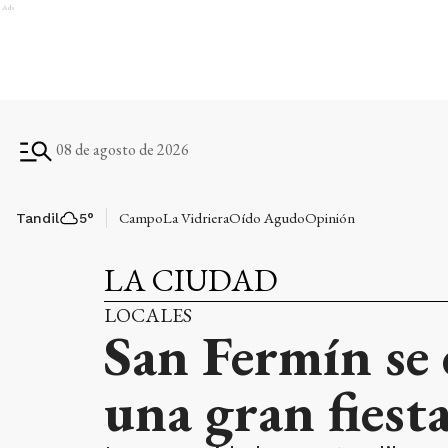
Ads
08 de agosto de 2026
Campo
La Vidriera
Oído Agudo
Opinión
Tandil
5
°
LA CIUDAD
LOCALES
San Fermín se 
una gran fiesta