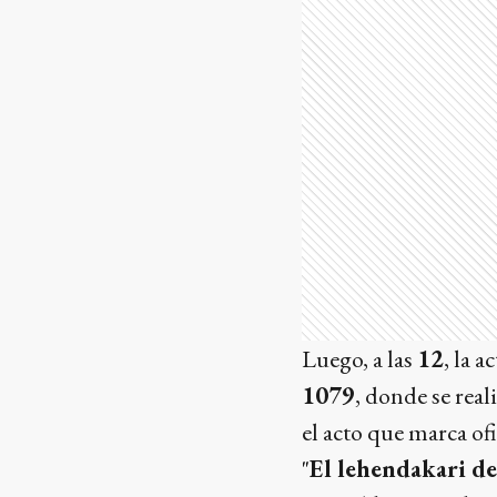
Luego, a las
12
, la a
1079
, donde se rea
el acto que marca ofic
"
El lehendakari de