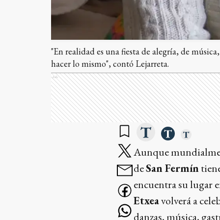
"En realidad es una fiesta de alegría, de músic
hacer lo mismo", contó Lejarreta.
Ads
Aunque mundialmente 
de
San Fermín
tien
encuentra su lugar 
Etxea
volverá a cele
danzas, música, gast