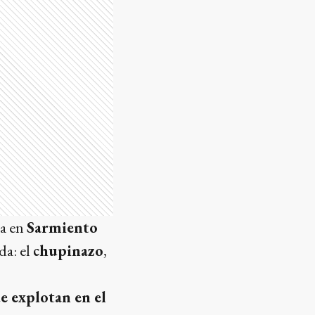
da en
Sarmiento
da: el
chupinazo
,
e explotan en el