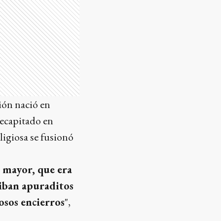
ción nació en
decapitado en
ligiosa se fusionó
za mayor, que era
s iban apuraditos
mosos encierros
",