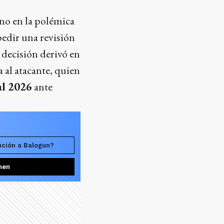
ino en la polémica
edir una revisión
a decisión derivó en
 al atacante, quien
l 2026
ante
nción a Balogun?
men