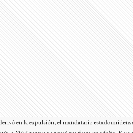
derivó en la expulsión, el mandatario estadounidens
sión a FIFA porque no pensé que fuera una falta. Y, ya s