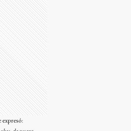
e expresó:
abes, de nuevo,