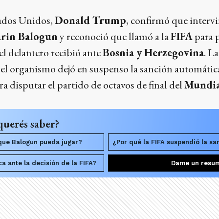
tados Unidos,
Donald Trump
, confirmó que interv
arin Balogun
y reconoció que llamó a la
FIFA
para p
e el delantero recibió ante
Bosnia y Herzegovina
. L
el organismo dejó en suspenso la sanción automática
a disputar el partido de octavos de final del
Mundia
querés saber?
que Balogun pueda jugar?
¿Por qué la FIFA suspendió la sa
a ante la decisión de la FIFA?
Dame un resu