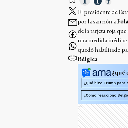
El presidente de Es
por la sanción a
Fol
de la tarjeta roja qu
una medida inédita: 
quedó habilitado par
Bélgica
.
¿qué 
¿Qué hizo Trump para 
¿Cómo reaccionó Bélgic
Ads