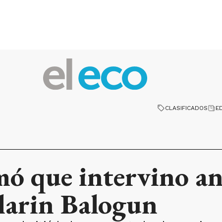
CLASIFICADOS
E
ó que intervino an
olarin Balogun