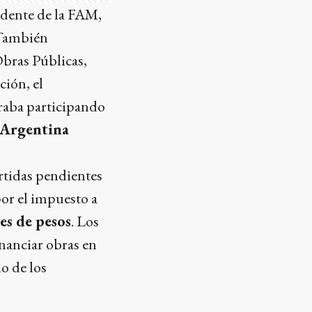
idente de la FAM,
 También
bras Públicas,
ción, el
raba participando
 Argentina
artidas pendientes
or el impuesto a
es de pesos
. Los
inanciar obras en
o de los