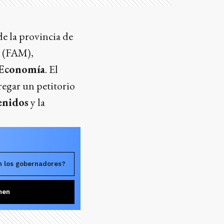
de la provincia de
(FAM),
 Economía
. El
regar un petitorio
enidos
y la
n los gobernadores?
men