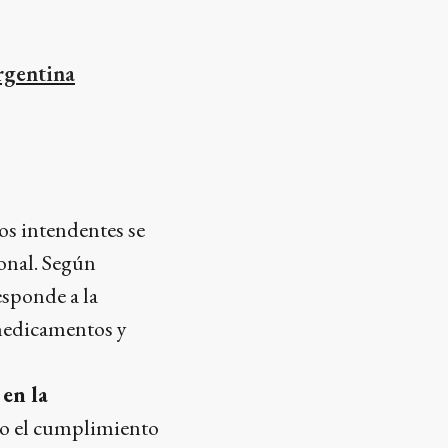
rgentina
os intendentes se
onal. Según
esponde a la
 medicamentos y
 en la
sgo el cumplimiento