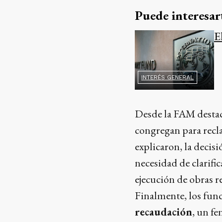
Puede interesar
E
INTERÉS GENERAL
Desde la FAM destac
congregan para recla
explicaron, la decis
necesidad de clarifi
ejecución de obras r
Finalmente, los fun
recaudación
, un f