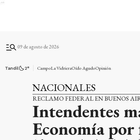
Ads
09 de agosto de 2026
Campo
La Vidriera
Oído Agudo
Opinión
Tandil
2
°
NACIONALES
RECLAMO FEDERAL EN BUENOS AI
Intendentes m
Economía por 