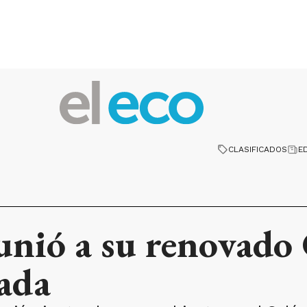
CLASIFICADOS
E
eunió a su renovado
sada