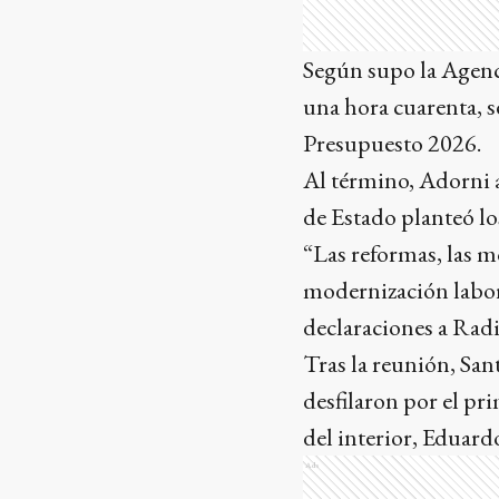
Según supo la Agenc
una hora cuarenta, se
Presupuesto 2026.
Al término, Adorni a
de Estado planteó lo
“Las reformas, las m
modernización labora
declaraciones a Rad
Tras la reunión, Sa
desfilaron por el p
del interior, Eduar
Ads