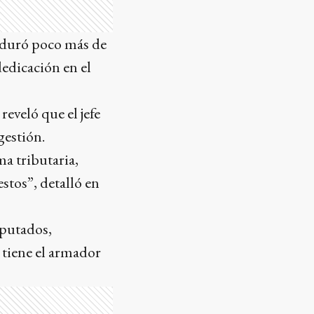
 duró poco más de
dedicación en el
eveló que el jefe
gestión.
a tributaria,
stos”, detalló en
iputados,
 tiene el armador