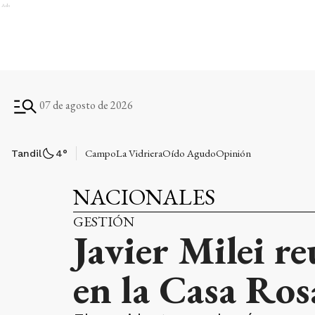
Ads
07 de agosto de 2026
Campo
La Vidriera
Oído Agudo
Opinión
Tandil
4
°
NACIONALES
GESTIÓN
Javier Milei r
en la Casa Ro