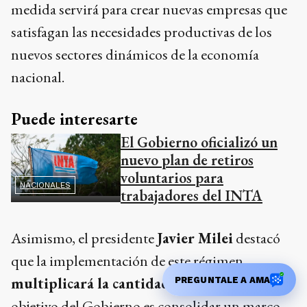
medida servirá para crear nuevas empresas que
satisfagan las necesidades productivas de los
nuevos sectores dinámicos de la economía
nacional.
Puede interesarte
El Gobierno oficializó un
nuevo plan de retiros
voluntarios para
NACIONALES
trabajadores del INTA
Asimismo, el presidente
Javier Milei
destacó
que la implementación de este régimen
multiplicará la cantidad de empleos
. El
PREGUNTALE A AMA
objetivo del Gobierno es consolidar un marco