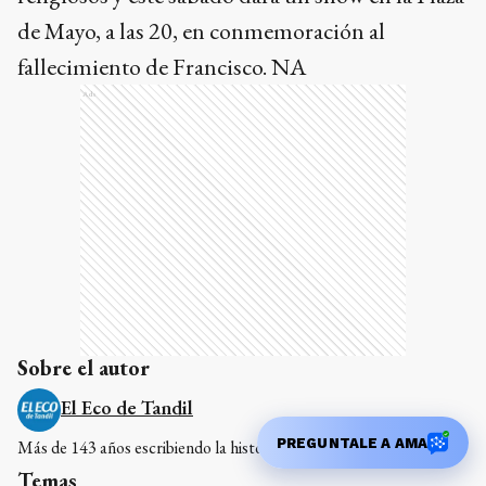
Sobre el autor
El Eco de Tandil
Más de 143 años escribiendo la historia de Tandil
Temas
Francisco
PREGUNTALE A AMA
COMENTARIOS
0
Compartí tus ideas de forma responsable y respetuosa.