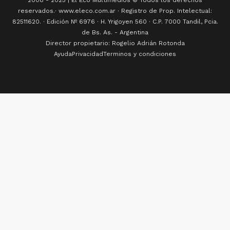
2008 - 2025 | El Eco Multimedios © Todos los derechos
reservados.· www.eleco.com.ar · Registro de Prop. Intelectual:
82511620. · Edición Nº
6976
· H. Yrigoyen 560 · C.P. 7000 Tandil, Pcia.
de Bs. As. - Argentina
Director propietario: Rogelio Adrián Rotonda
Ayuda
Privacidad
Terminos y condiciones