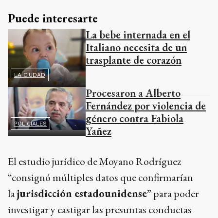
Puede interesarte
La bebe internada en el
Italiano necesita de un
trasplante de corazón
LA CIUDAD
Procesaron a Alberto
Fernández por violencia de
género contra Fabiola
POLICIALES
Yañez
El estudio jurídico de Moyano Rodríguez
“consignó múltiples datos que confirmarían
la
jurisdicción estadounidense
” para poder
investigar y castigar las presuntas conductas