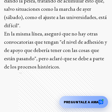
convocatorias que tengan "el nivel de adhesión y
de apoyo que debería tener con las cosas que
están pasando", pero aclaró que se debe a parte
de los procesos históricos.
Ads
"A esta altura del gobierno de Macri estábamos
PREGUNTALE A AMA
en una situación similar. Son procesos, son